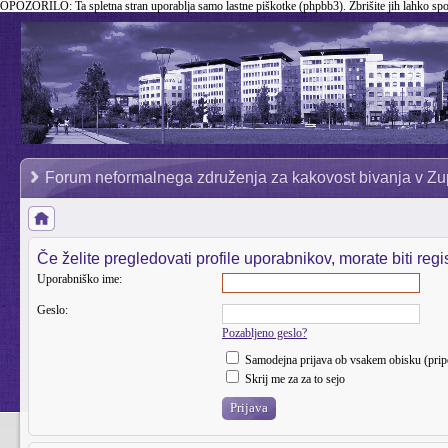
OPOZORILO:
Ta spletna stran uporablja samo lastne piškotke (phpbb3). Zbrišite jih lahko sp
Forum neformalnega združenja za kakovost bivanja v Zu
Če želite pregledovati profile uporabnikov, morate biti regist
Uporabniško ime:
Geslo:
Pozabljeno geslo?
Samodejna prijava ob vsakem obisku (pri
Skrij me za za to sejo