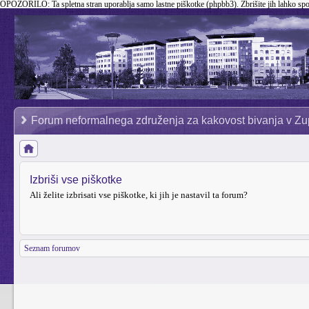
OPOZORILO:
Ta spletna stran uporablja samo lastne piškotke (phpbb3). Zbrišite jih lahko sp
Forum neformalnega združenja za kakovost bivanja v Zu
Izbriši vse piškotke
Ali želite izbrisati vse piškotke, ki jih je nastavil ta forum?
Seznam forumov