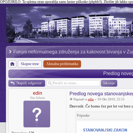
OPOZORILO:
Ta spletna stran uporablja samo lastne piškotke (phpbb3). Zbrišite jih lahko sp
Forum neformalnega združenja za kakovost bivanja v Zu
Skupne teme
Aktualna problematika
Predlog nove
Napiši odgovor
edin
Predlog novega stanovanjske
Site Admin
Napisal/-a
edin
» 19 Okt 2019, 22:51
Dnevnik: Če bomo čez pet let vsi brez 
Priponke
Prispevkov:
126